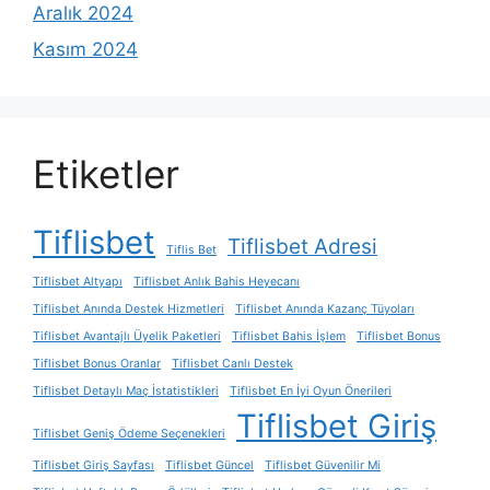
Aralık 2024
Kasım 2024
Etiketler
Tiflisbet
Tiflisbet Adresi
Tiflis Bet
Tiflisbet Altyapı
Tiflisbet Anlık Bahis Heyecanı
Tiflisbet Anında Destek Hizmetleri
Tiflisbet Anında Kazanç Tüyoları
Tiflisbet Avantajlı Üyelik Paketleri
Tiflisbet Bahis İşlem
Tiflisbet Bonus
Tiflisbet Bonus Oranlar
Tiflisbet Canlı Destek
Tiflisbet Detaylı Maç İstatistikleri
Tiflisbet En İyi Oyun Önerileri
Tiflisbet Giriş
Tiflisbet Geniş Ödeme Seçenekleri
Tiflisbet Giriş Sayfası
Tiflisbet Güncel
Tiflisbet Güvenilir Mi