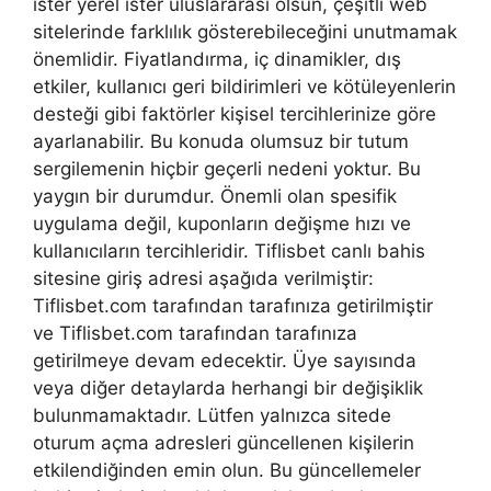
ister yerel ister uluslararası olsun, çeşitli web
sitelerinde farklılık gösterebileceğini unutmamak
önemlidir. Fiyatlandırma, iç dinamikler, dış
etkiler, kullanıcı geri bildirimleri ve kötüleyenlerin
desteği gibi faktörler kişisel tercihlerinize göre
ayarlanabilir. Bu konuda olumsuz bir tutum
sergilemenin hiçbir geçerli nedeni yoktur. Bu
yaygın bir durumdur. Önemli olan spesifik
uygulama değil, kuponların değişme hızı ve
kullanıcıların tercihleridir. Tiflisbet canlı bahis
sitesine giriş adresi aşağıda verilmiştir:
Tiflisbet.com tarafından tarafınıza getirilmiştir
ve Tiflisbet.com tarafından tarafınıza
getirilmeye devam edecektir. Üye sayısında
veya diğer detaylarda herhangi bir değişiklik
bulunmamaktadır. Lütfen yalnızca sitede
oturum açma adresleri güncellenen kişilerin
etkilendiğinden emin olun. Bu güncellemeler