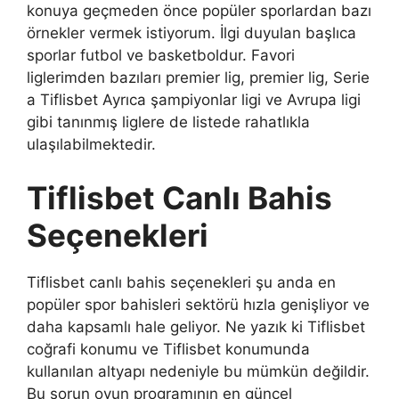
konuya geçmeden önce popüler sporlardan bazı
örnekler vermek istiyorum. İlgi duyulan başlıca
sporlar futbol ve basketboldur. Favori
liglerimden bazıları premier lig, premier lig, Serie
a Tiflisbet Ayrıca şampiyonlar ligi ve Avrupa ligi
gibi tanınmış liglere de listede rahatlıkla
ulaşılabilmektedir.
Tiflisbet Canlı Bahis
Seçenekleri
Tiflisbet canlı bahis seçenekleri şu anda en
popüler spor bahisleri sektörü hızla genişliyor ve
daha kapsamlı hale geliyor. Ne yazık ki Tiflisbet
coğrafi konumu ve Tiflisbet konumunda
kullanılan altyapı nedeniyle bu mümkün değildir.
Bu sorun oyun programının en güncel