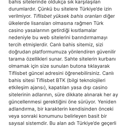
bahis sitelerinde oldukça sık karşılaşılan
durumlardır. Çünkü bu sitelere Türkiye’de izin
verilmiyor.
Tiflisbet yüksek bahis oranları
diğer
ülkelerde lisansları olmasına rağmen Türk
casino yasalarının getirdiği kısıtlamalar
nedeniyle bu web sitelerini barındırmamayı
tercih etmişlerdir. Canlı bahis sitemiz, sizi
doğrudan platformumuza yönlendiren güvenilir
tarama özellikleri sunar. Sahte sitelerin kurbanı
olmamak için size sunulan butona tıklayarak
Tiflisbet güncel adresini öğrenebilirsiniz. Canlı
bahis sitesi Tiflisbet BTK (bilgi teknolojileri
etkileşim ajansı), kapatılan yasa dışı casino
sitelerinin adlarının, süre dikkate alınarak her ay
güncellenmesi gerektiğini öne sürüyor. Yeniden
adlandırma, bir karakterin kendisinden önceki
veya sonraki konumunu belirleyen basit bir
sayısal sistemdir. Bu alan adı Türkiye’de geçerli