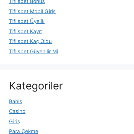
Tiflisbet Bonus
Tiflisbet Mobil Giriş
Tiflisbet Üyelik
Tiflisbet Kayıt
Tiflisbet Kaç Oldu
Tiflisbet Güvenilir Mi
Kategoriler
Bahis
Casino
Giriş
Para Çekme