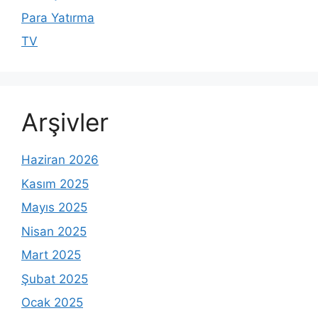
Para Yatırma
TV
Arşivler
Haziran 2026
Kasım 2025
Mayıs 2025
Nisan 2025
Mart 2025
Şubat 2025
Ocak 2025