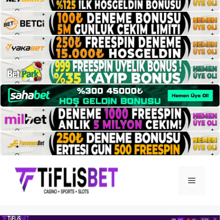
İçeriğe
atla
Menü