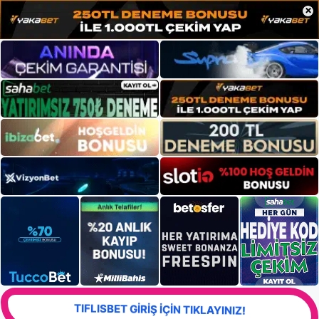
×
TIFLISBET GİRİŞ İÇİN TIKLAYINIZ!