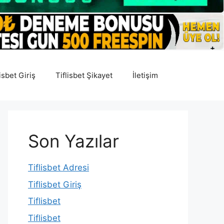
lisbet Giriş
Tiflisbet Şikayet
İletişim
Son Yazılar
Tiflisbet Adresi
Tiflisbet Giriş
Tiflisbet
Tiflisbet