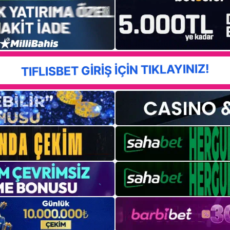
TIFLISBET GİRİŞ İÇİN TIKLAYINIZ!