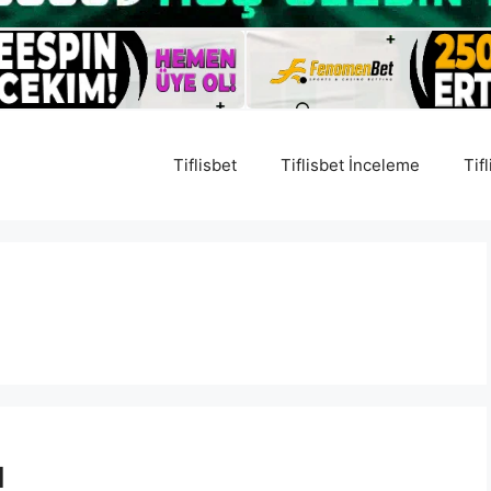
Tiflisbet
Tiflisbet İnceleme
Tif
u