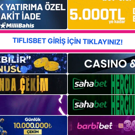
TIFLISBET GİRİŞ İÇİN TIKLAYINIZ!