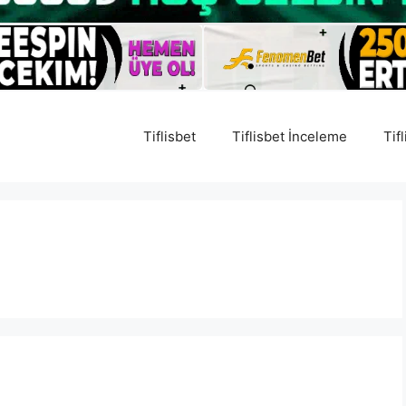
Tiflisbet
Tiflisbet İnceleme
Tif