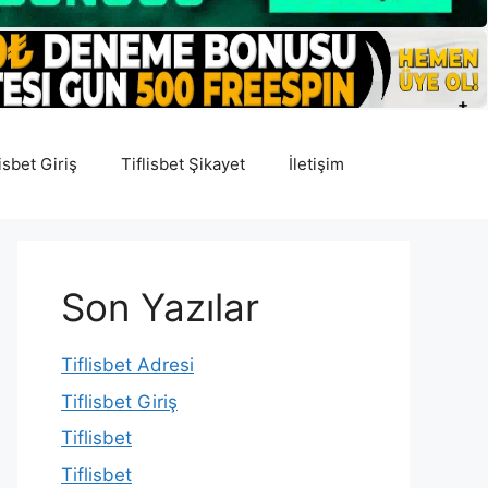
lisbet Giriş
Tiflisbet Şikayet
İletişim
Son Yazılar
Tiflisbet Adresi
Tiflisbet Giriş
Tiflisbet
Tiflisbet