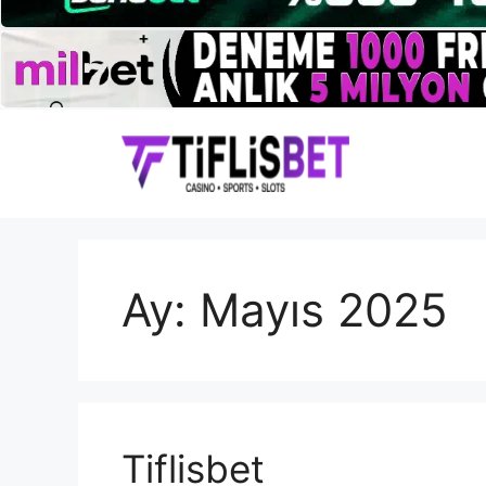
İçeriğe
atla
Ay:
Mayıs 2025
Tiflisbet