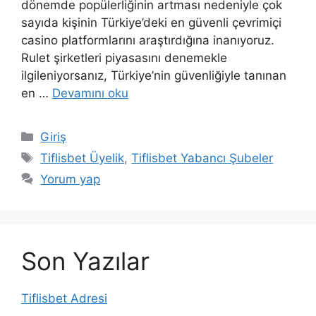
dönemde popülerliğinin artması nedeniyle çok
sayıda kişinin Türkiye’deki en güvenli çevrimiçi
casino platformlarını araştırdığına inanıyoruz.
Rulet şirketleri piyasasını denemekle
ilgileniyorsanız, Türkiye’nin güvenliğiyle tanınan
en …
Devamını oku
Kategoriler
Giriş
Etiketler
Tiflisbet Üyelik
,
Tiflisbet Yabancı Şubeler
Yorum yap
Son Yazılar
Tiflisbet Adresi