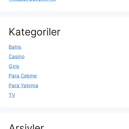
Kategoriler
Bahis
Casino
Giriş
Para Çekme
Para Yatırma
TV
Arşivler