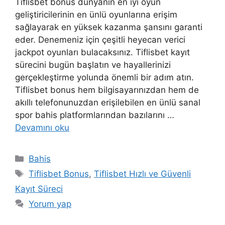
Tiflisbet bonus dünyanın en iyi oyun
geliştiricilerinin en ünlü oyunlarına erişim
sağlayarak en yüksek kazanma şansını garanti
eder. Denemeniz için çeşitli heyecan verici
jackpot oyunları bulacaksınız. Tiflisbet kayıt
sürecini bugün başlatın ve hayallerinizi
gerçekleştirme yolunda önemli bir adım atın.
Tiflisbet bonus hem bilgisayarınızdan hem de
akıllı telefonunuzdan erişilebilen en ünlü sanal
spor bahis platformlarından bazılarını …
Devamını oku
Kategoriler
Bahis
Etiketler
Tiflisbet Bonus
,
Tiflisbet Hızlı ve Güvenli
Kayıt Süreci
Yorum yap