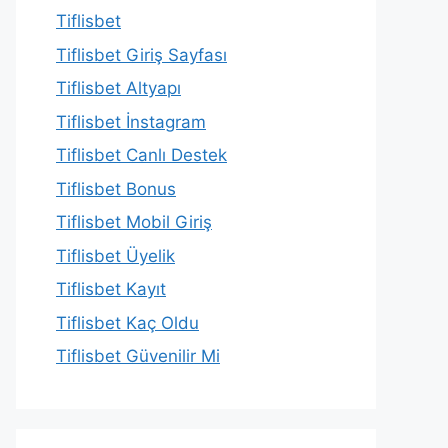
Tiflisbet
Tiflisbet Giriş Sayfası
Tiflisbet Altyapı
Tiflisbet İnstagram
Tiflisbet Canlı Destek
Tiflisbet Bonus
Tiflisbet Mobil Giriş
Tiflisbet Üyelik
Tiflisbet Kayıt
Tiflisbet Kaç Oldu
Tiflisbet Güvenilir Mi