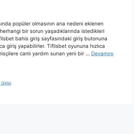
rasında popüler olmasının ana nedeni eklenen
i herhangi bir sorun yaşadıklarında istedikleri
lisbet bahis giriş sayfasındaki giriş butonuna
yca giriş yapabilirler. Tiflisbet oyununa hızlıca
bahisçilere canlı yardım sunan yeni bir …
Devamını
 Girişi