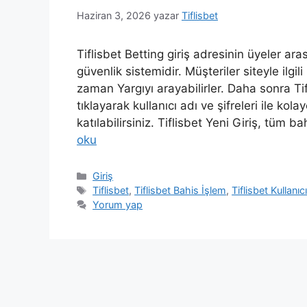
Haziran 3, 2026
yazar
Tiflisbet
Tiflisbet Betting giriş adresinin üyeler a
güvenlik sistemidir. Müşteriler siteyle ilgil
zaman Yargıyı arayabilirler. Daha sonra Tif
tıklayarak kullanıcı adı ve şifreleri ile kola
katılabilirsiniz. Tiflisbet Yeni Giriş, tüm 
oku
Kategoriler
Giriş
Etiketler
Tiflisbet
,
Tiflisbet Bahis İşlem
,
Tiflisbet Kullanıcı
Yorum yap