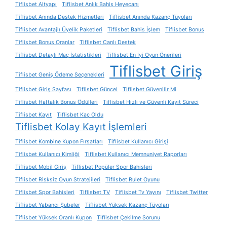
Tiflisbet Altyapı
Tiflisbet Anlık Bahis Heyecanı
Tiflisbet Anında Destek Hizmetleri
Tiflisbet Anında Kazanç Tüyoları
Tiflisbet Avantajlı Üyelik Paketleri
Tiflisbet Bahis İşlem
Tiflisbet Bonus
Tiflisbet Bonus Oranlar
Tiflisbet Canlı Destek
Tiflisbet Detaylı Maç İstatistikleri
Tiflisbet En İyi Oyun Önerileri
Tiflisbet Giriş
Tiflisbet Geniş Ödeme Seçenekleri
Tiflisbet Giriş Sayfası
Tiflisbet Güncel
Tiflisbet Güvenilir Mi
Tiflisbet Haftalık Bonus Ödülleri
Tiflisbet Hızlı ve Güvenli Kayıt Süreci
Tiflisbet Kayıt
Tiflisbet Kaç Oldu
Tiflisbet Kolay Kayıt İşlemleri
Tiflisbet Kombine Kupon Fırsatları
Tiflisbet Kullanıcı Girişi
Tiflisbet Kullanıcı Kimliği
Tiflisbet Kullanıcı Memnuniyet Raporları
Tiflisbet Mobil Giriş
Tiflisbet Popüler Spor Bahisleri
Tiflisbet Risksiz Oyun Stratejileri
Tiflisbet Rulet Oyunu
Tiflisbet Spor Bahisleri
Tiflisbet TV
Tiflisbet Tv Yayını
Tiflisbet Twitter
Tiflisbet Yabancı Şubeler
Tiflisbet Yüksek Kazanç Tüyoları
Tiflisbet Yüksek Oranlı Kupon
Tiflisbet Çekilme Sorunu