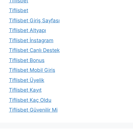
Tiflisbet
Tiflisbet
Tiflisbet Giriş Sayfası
Tiflisbet Altyapı
Tiflisbet İnstagram
Tiflisbet Canlı Destek
Tiflisbet Bonus
Tiflisbet Mobil Giriş
Tiflisbet Üyelik
Tiflisbet Kayıt
Tiflisbet Kaç Oldu
Tiflisbet Güvenilir Mi