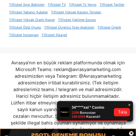
Tiflisbet Spor Bahisleri
Tiflisbet TV
Tiflisbet Tv Yayını
Tiflisbet Twitter
Tiflisbet Yabancı Şubeler
Tiflisbet Yüksek Kazanç Tüyoları
Tiflisbet Yüksek Oranlı Kupon
Tiflisbet Çekilme Sorunu
Tiflisbet Ödül Oyunu
Tiflisbet Ücretsiz Oran Analizleri
Tiflisbet Üyelik
Tiflisbet İnstagram
Tiflisbet Şikayet
Avrasya'nın en büyük reklam platformunda olmak için
Microsoft Teams:
reklam@avrasyamarketing.com
adresimizden veya Telegram: @Avrasyamarketing
adresimizden irtibat kurabilirsiniz. (Tek iletişim
adreslerimiz teams / telegram ve mail adresimizdir.
Harici hiçbir iletişim adresimiz bulunmamaktadır.
Lütfen itibar etmeyiniz.) Türkiye yasalarına göre 7258
sayılı kanun uyarınca yasa dışı bahis oynamanın
cezaları mevcuttur. Şu an bulunduğunuz site hiç bir
şekilde illegal bahis oyunları oynatmıyor ve oynamaya
aracı olmuyordur.
botegabahis
|
betmarin
|
jetbull
|
×