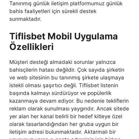
Tanınmış günlük iletişim platformumuz günlük
bahis faaliyetleri için sürekli destek
sunmaktadır.
Tiflisbet Mobil Uygulama
Özellikleri
Müşteri desteği almadaki sorunlar yalnızca
bahisçilerin hatası değildir. Çok sayıda şirketin
ve web sitesinin bu tanınmış şirkete ulaşmaya
istekli olması şaşırtıcı değil. Tiflisbet listenin
başında kalmayı sürdürüyor ve popülerlik
kazanmaya devam ediyor. Bu nedenle tekliflerin
reklam olarak sunulması yaygındır. Ancak sitede
yer alan her kanal belirli bir hedef kitleye özel
olarak tasarlandığından her gruba uygun bir
iletişim adresi bulunmaktadır. Aktarmalı bir