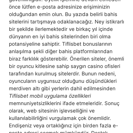
önce lütfen e-posta adresinize erişiminizin
olduğundan emin olun. Bu yazıda belirli bahis
sitelerini tartışmaya odaklanacağız. Ney istikrarlı
bir şekilde ilerlemektedir ve birkaç yıl içinde
dünyanın en iyi bahis sitelerinden biri olma
potansiyeline sahiptir. Tiflisbet bonuslarının
anlaşılma şekli diğer bahis platformlarından
biraz farklılık gösterebilir. Önerilen siteler, önemli
bir oyuncu kitlesine sahip saygın casino ofisleri
tarafından kurulmuş sitelerdir. Bunun nedeni,
oyuncuların uygunsuz olduğunu düşündükleri
merdiven altı gibi yerlerin dahil edilmesinden
Tiflisbet mobil uygulama özellikleri
memnuniyetsizliklerini ifade etmeleridir. Sonuç
olarak, web sitesinin işlevselliğini ve
kullanılabilirliğini vurgulamak çok önemlidir.
Endişeniz veya ortaklığınız için birden fazla e-