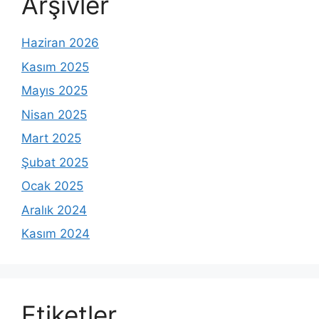
Arşivler
Haziran 2026
Kasım 2025
Mayıs 2025
Nisan 2025
Mart 2025
Şubat 2025
Ocak 2025
Aralık 2024
Kasım 2024
Etiketler