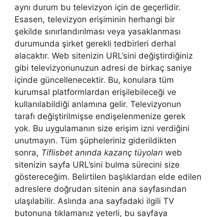
aynı durum bu televizyon için de geçerlidir.
Esasen, televizyon erişiminin herhangi bir
şekilde sınırlandırılması veya yasaklanması
durumunda şirket gerekli tedbirleri derhal
alacaktır. Web sitenizin URL’sini değiştirdiğiniz
gibi televizyonunuzun adresi de birkaç saniye
içinde güncellenecektir. Bu, konulara tüm
kurumsal platformlardan erişilebileceği ve
kullanılabildiği anlamına gelir. Televizyonun
tarafı değiştirilmişse endişelenmenize gerek
yok. Bu uygulamanın size erişim izni verdiğini
unutmayın. Tüm şüpheleriniz giderildikten
sonra,
Tiflisbet anında kazanç tüyoları
web
sitenizin sayfa URL’sini bulma sürecini size
göstereceğim. Belirtilen başlıklardan elde edilen
adreslere doğrudan sitenin ana sayfasından
ulaşılabilir. Aslında ana sayfadaki ilgili TV
butonuna tıklamanız yeterli, bu sayfaya