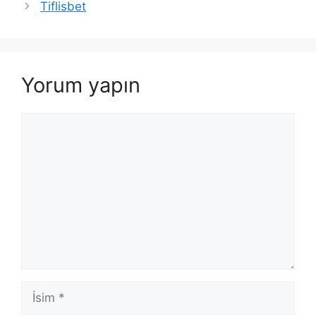
Tiflisbet
Yorum yapın
Yorum
İsim