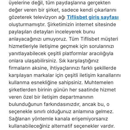
üyelerine değil, tüm paydaşlarına gerçekten
değer veren bir şirket, sadece kendi çıkarlarını
gözeterek televizyon ağı
Tiflisbet giriş sayfası
oluşturmamıştır. Şirketimizin internet sitesinde
paylaşılan detayları inceleyerek bunu
anlayacağınızı umuyoruz. Tüm Tiflisbet müşteri
hizmetleriyle iletişime geçmek için sorularınızı
yanıtlayabilecek çeşitli platformlar aracılığıyla
onlara ulaşabilirsiniz. Sık karşılaştığınız
firmaların aksine, ihtiyaçlarınızı farklı şekillerde
karşılayan markalar için çeşitli iletişim kanallarını
kullanma esnekliğine sahipsiniz. Muhtemelen
şirketlerden birinin günün her saatinde hizmet
veren özel bir iletişim departmanının
bulunduğunun farkındasınızdır, ancak bu, o
seçenekle sınırlı olduğunuz anlamına gelmez.
Sağlanan yöntemle kanala erişemiyorsanız
kullanabileceğiniz alternatif seçenekler vardır.