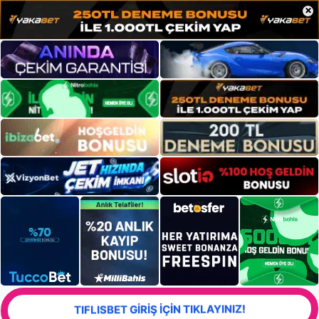
×
TIFLISBET GİRİŞ İÇİN TIKLAYINIZ!