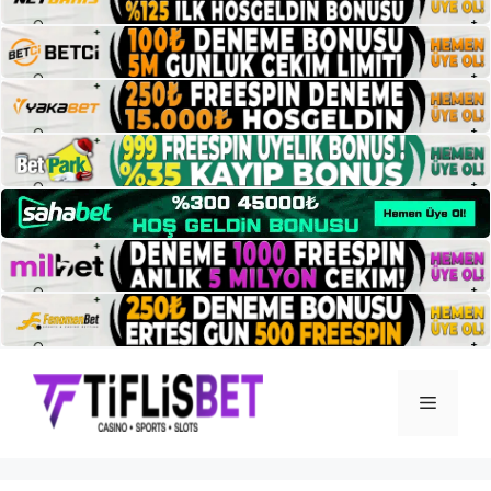
İçeriğe
atla
Menü