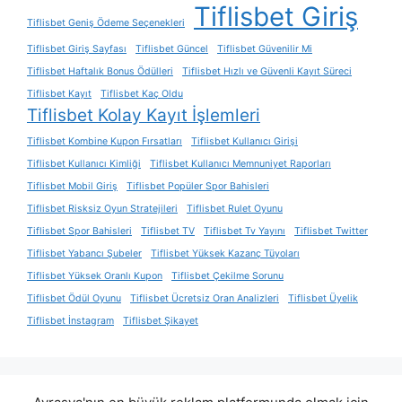
Tiflisbet Giriş
Tiflisbet Geniş Ödeme Seçenekleri
Tiflisbet Giriş Sayfası
Tiflisbet Güncel
Tiflisbet Güvenilir Mi
Tiflisbet Haftalık Bonus Ödülleri
Tiflisbet Hızlı ve Güvenli Kayıt Süreci
Tiflisbet Kayıt
Tiflisbet Kaç Oldu
Tiflisbet Kolay Kayıt İşlemleri
Tiflisbet Kombine Kupon Fırsatları
Tiflisbet Kullanıcı Girişi
Tiflisbet Kullanıcı Kimliği
Tiflisbet Kullanıcı Memnuniyet Raporları
Tiflisbet Mobil Giriş
Tiflisbet Popüler Spor Bahisleri
Tiflisbet Risksiz Oyun Stratejileri
Tiflisbet Rulet Oyunu
Tiflisbet Spor Bahisleri
Tiflisbet TV
Tiflisbet Tv Yayını
Tiflisbet Twitter
Tiflisbet Yabancı Şubeler
Tiflisbet Yüksek Kazanç Tüyoları
Tiflisbet Yüksek Oranlı Kupon
Tiflisbet Çekilme Sorunu
Tiflisbet Ödül Oyunu
Tiflisbet Ücretsiz Oran Analizleri
Tiflisbet Üyelik
Tiflisbet İnstagram
Tiflisbet Şikayet