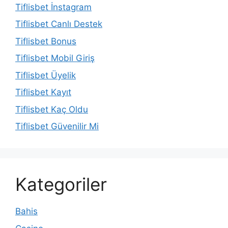
Tiflisbet İnstagram
Tiflisbet Canlı Destek
Tiflisbet Bonus
Tiflisbet Mobil Giriş
Tiflisbet Üyelik
Tiflisbet Kayıt
Tiflisbet Kaç Oldu
Tiflisbet Güvenilir Mi
Kategoriler
Bahis