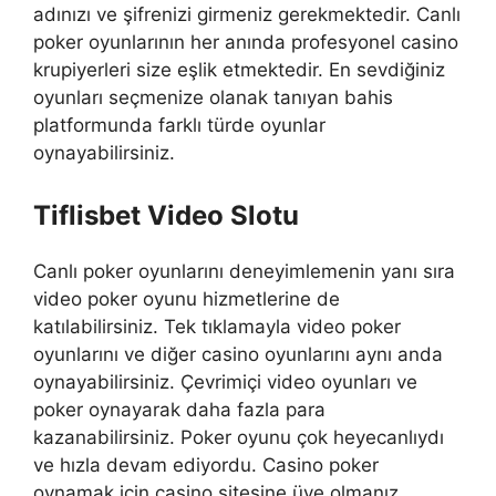
adınızı ve şifrenizi girmeniz gerekmektedir. Canlı
poker oyunlarının her anında profesyonel casino
krupiyerleri size eşlik etmektedir. En sevdiğiniz
oyunları seçmenize olanak tanıyan bahis
platformunda farklı türde oyunlar
oynayabilirsiniz.
Tiflisbet Video Slotu
Canlı poker oyunlarını deneyimlemenin yanı sıra
video poker oyunu hizmetlerine de
katılabilirsiniz. Tek tıklamayla video poker
oyunlarını ve diğer casino oyunlarını aynı anda
oynayabilirsiniz. Çevrimiçi video oyunları ve
poker oynayarak daha fazla para
kazanabilirsiniz. Poker oyunu çok heyecanlıydı
ve hızla devam ediyordu. Casino poker
oynamak için casino sitesine üye olmanız