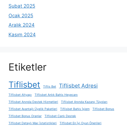
Şubat 2025
Ocak 2025
Aralık 2024
Kasım 2024
Etiketler
Tiflisbet
Tiflisbet Adresi
Tiflis Bet
Tiflisbet Altyapı
Tiflisbet Anlık Bahis Heyecanı
Tiflisbet Anında Destek Hizmetleri
Tiflisbet Anında Kazanç Tüyoları
Tiflisbet Avantajlı Üyelik Paketleri
Tiflisbet Bahis İşlem
Tiflisbet Bonus
Tiflisbet Bonus Oranlar
Tiflisbet Canlı Destek
Tiflisbet Detaylı Maç İstatistikleri
Tiflisbet En İyi Oyun Önerileri