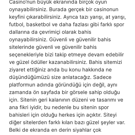
Casino’nun büyük ekranında birçok oyun
oynayabilirsiniz. Burada gerçek bir casinonun
keyfini çıkarabilirsiniz. Ayrıca tazı yarışı, at yarışı,
futbol, basketbol ve daha fazlası gibi farklı spor
dallarına da çevrimiçi olarak bahis
oynayabilirsiniz. Güvenli ve güvenilir bahis
sitelerinde güvenli ve güvenilir bahis
seçenekleriyle bizi takip etmeye devam edebilir
ve güzel ödüller kazanabilirsiniz. Bahis sitemizi
ziyaret ettiğiniz anda bu konu hakkında ne
düşündüğümüzü size anlatacağız. Sadece
platformun adında göründüğü için değil, aynı
zamanda ön sayfada bir görsele sahip olduğu
için. Sitenin geri kalanının düzeni ve tasarımı ve
ana fikri iyidir, bu nedenle bu sitenin spor
bahisleri için olduğu herkes için açıktır. Siteyi
diğer sitelerden farklı kılan bazı güzel şeyler var.
Belki de ekranda en derin siyahlar çok