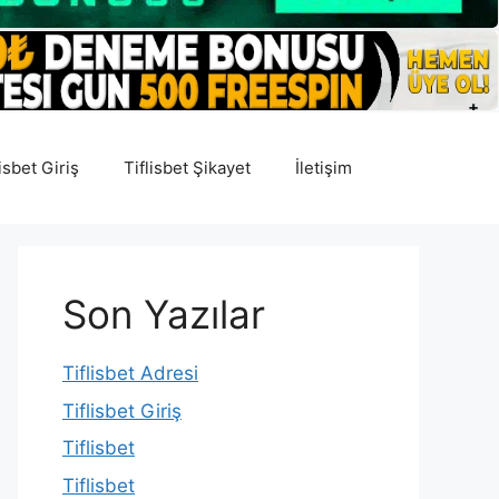
lisbet Giriş
Tiflisbet Şikayet
İletişim
Son Yazılar
Tiflisbet Adresi
Tiflisbet Giriş
Tiflisbet
Tiflisbet