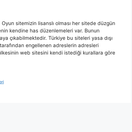
i? Oyun sitemizin lisanslı olması her sitede düzgün
kenin kendine has düzenlemeleri var. Bunun
ya çıkabilmektedir. Türkiye bu siteleri yasa dışı
 tarafından engellenen adreslerin adresleri
esinin web sitesini kendi istediği kurallara göre
eri