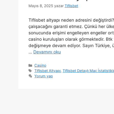
Mayıs 8, 2025
yazar
Tiflisbet
Tiflisbet altyapı neden adresini değiştird
çalışacağını garanti etmez. Çünkü her ül
sonucunda erişimi engelleyen engeller orta
casino kuruluşları olarak görmektedir. Btk
değişmeye devam ediyor. Sayın Türkiye, ülk
…
Devamını oku
Kategoriler
Casino
Etiketler
Tiflisbet Altyapı
,
Tiflisbet Detaylı Maç İstatistikl
Yorum yap