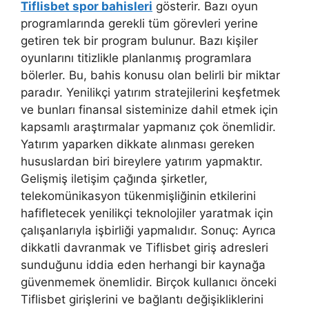
Tiflisbet spor bahisleri
gösterir. Bazı oyun
programlarında gerekli tüm görevleri yerine
getiren tek bir program bulunur. Bazı kişiler
oyunlarını titizlikle planlanmış programlara
bölerler. Bu, bahis konusu olan belirli bir miktar
paradır. Yenilikçi yatırım stratejilerini keşfetmek
ve bunları finansal sisteminize dahil etmek için
kapsamlı araştırmalar yapmanız çok önemlidir.
Yatırım yaparken dikkate alınması gereken
hususlardan biri bireylere yatırım yapmaktır.
Gelişmiş iletişim çağında şirketler,
telekomünikasyon tükenmişliğinin etkilerini
hafifletecek yenilikçi teknolojiler yaratmak için
çalışanlarıyla işbirliği yapmalıdır. Sonuç: Ayrıca
dikkatli davranmak ve Tiflisbet giriş adresleri
sunduğunu iddia eden herhangi bir kaynağa
güvenmemek önemlidir. Birçok kullanıcı önceki
Tiflisbet girişlerini ve bağlantı değişikliklerini