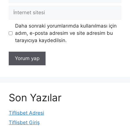
İnternet
sitesi
Daha sonraki yorumlarımda kullanılması için
adım, e-posta adresim ve site adresim bu
tarayıcıya kaydedilsin.
Son Yazılar
Tiflisbet Adresi
Tiflisbet Giriş