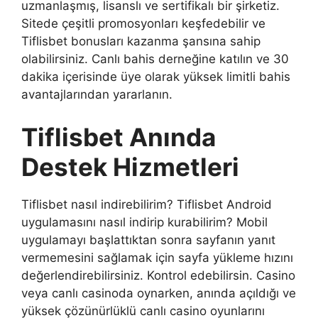
uzmanlaşmış, lisanslı ve sertifikalı bir şirketiz.
Sitede çeşitli promosyonları keşfedebilir ve
Tiflisbet bonusları kazanma şansına sahip
olabilirsiniz. Canlı bahis derneğine katılın ve 30
dakika içerisinde üye olarak yüksek limitli bahis
avantajlarından yararlanın.
Tiflisbet Anında
Destek Hizmetleri
Tiflisbet nasıl indirebilirim? Tiflisbet Android
uygulamasını nasıl indirip kurabilirim? Mobil
uygulamayı başlattıktan sonra sayfanın yanıt
vermemesini sağlamak için sayfa yükleme hızını
değerlendirebilirsiniz. Kontrol edebilirsin. Casino
veya canlı casinoda oynarken, anında açıldığı ve
yüksek çözünürlüklü canlı casino oyunlarını