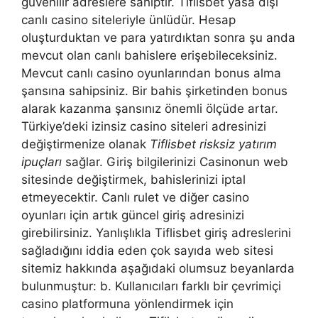
güvenilir adreslere sahiptir. Tiflisbet yasa dışı
canlı casino siteleriyle ünlüdür. Hesap
oluşturduktan ve para yatırdıktan sonra şu anda
mevcut olan canlı bahislere erişebileceksiniz.
Mevcut canlı casino oyunlarından bonus alma
şansına sahipsiniz. Bir bahis şirketinden bonus
alarak kazanma şansınız önemli ölçüde artar.
Türkiye’deki izinsiz casino siteleri adresinizi
değiştirmenize olanak
Tiflisbet risksiz yatırım
ipuçları
sağlar. Giriş bilgilerinizi Casinonun web
sitesinde değiştirmek, bahislerinizi iptal
etmeyecektir. Canlı rulet ve diğer casino
oyunları için artık güncel giriş adresinizi
girebilirsiniz. Yanlışlıkla Tiflisbet giriş adreslerini
sağladığını iddia eden çok sayıda web sitesi
sitemiz hakkında aşağıdaki olumsuz beyanlarda
bulunmuştur: b. Kullanıcıları farklı bir çevrimiçi
casino platformuna yönlendirmek için