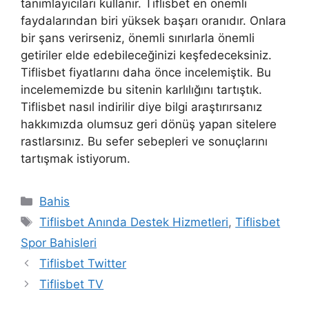
tanımlayıcıları kullanır. Tiflisbet en önemli
faydalarından biri yüksek başarı oranıdır. Onlara
bir şans verirseniz, önemli sınırlarla önemli
getiriler elde edebileceğinizi keşfedeceksiniz.
Tiflisbet fiyatlarını daha önce incelemiştik. Bu
incelememizde bu sitenin karlılığını tartıştık.
Tiflisbet nasıl indirilir diye bilgi araştırırsanız
hakkımızda olumsuz geri dönüş yapan sitelere
rastlarsınız. Bu sefer sebepleri ve sonuçlarını
tartışmak istiyorum.
Kategoriler
Bahis
Etiketler
Tiflisbet Anında Destek Hizmetleri
,
Tiflisbet
Spor Bahisleri
Tiflisbet Twitter
Tiflisbet TV