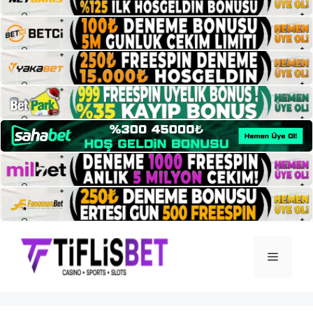
İçeriğe
atla
Menü