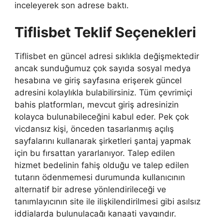
inceleyerek son adrese baktı.
Tiflisbet Teklif Seçenekleri
Tiflisbet en güncel adresi sıklıkla değişmektedir
ancak sunduğumuz çok sayıda sosyal medya
hesabına ve giriş sayfasına erişerek güncel
adresini kolaylıkla bulabilirsiniz. Tüm çevrimiçi
bahis platformları, mevcut giriş adresinizin
kolayca bulunabileceğini kabul eder. Pek çok
vicdansız kişi, önceden tasarlanmış açılış
sayfalarını kullanarak şirketleri şantaj yapmak
için bu fırsattan yararlanıyor. Talep edilen
hizmet bedelinin fahiş olduğu ve talep edilen
tutarın ödenmemesi durumunda kullanıcının
alternatif bir adrese yönlendirileceği ve
tanımlayıcının site ile ilişkilendirilmesi gibi asılsız
iddialarda bulunulacağı kanaati yaygındır.