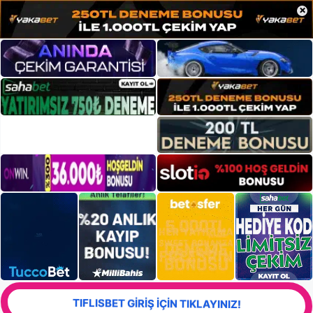
×
TIFLISBET GİRİŞ İÇİN TIKLAYINIZ!