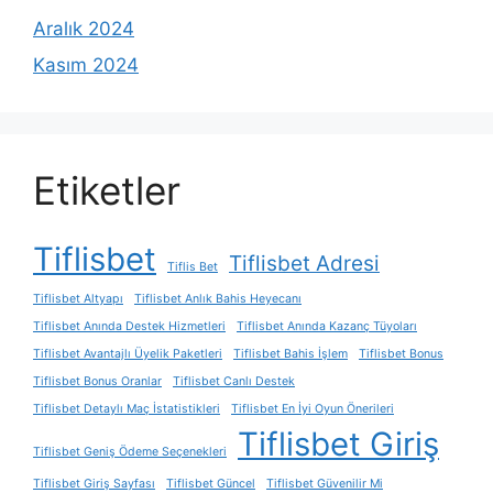
Aralık 2024
Kasım 2024
Etiketler
Tiflisbet
Tiflisbet Adresi
Tiflis Bet
Tiflisbet Altyapı
Tiflisbet Anlık Bahis Heyecanı
Tiflisbet Anında Destek Hizmetleri
Tiflisbet Anında Kazanç Tüyoları
Tiflisbet Avantajlı Üyelik Paketleri
Tiflisbet Bahis İşlem
Tiflisbet Bonus
Tiflisbet Bonus Oranlar
Tiflisbet Canlı Destek
Tiflisbet Detaylı Maç İstatistikleri
Tiflisbet En İyi Oyun Önerileri
Tiflisbet Giriş
Tiflisbet Geniş Ödeme Seçenekleri
Tiflisbet Giriş Sayfası
Tiflisbet Güncel
Tiflisbet Güvenilir Mi