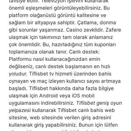
tavsiye edilir. Televizyon işlevini kullanarak
önemli eşleşmeleri görüntüleyebilirsiniz. Bu
platform olağanüstü görüntü kalitesine ve
sağlam bir altyapıya sahiptir. Çatlama, donma
gibi sorunlar yaşanmaz. Casino zevklidir. Zafere
ulaşmak için takımınızı tam olarak anlamanız
çok önemlidir. Bu, hazırladığınız tüm kuponları
toplamanıza olanak tanır. Canlı destek:
Platformu nasıl kullanacağınızdan emin
değilseniz, canlı destek başlamanın en hızlı
yoludur. Tiflisbet tv hizmeti üzerinden bahis
oynayan ve maç izleyen kullanıcı sayısı artmaya
başladı. Tiflisbet hakkında daha fazla bilgiye
ulaşmak için Android veya iOS mobil
uygulamasını indirebilirsiniz.
Tiflisbet geniş oyun
yelpazesi
kullanarak Tiflisbet canlı bahis web
sitesine, web sitesinde verilen giriş adresini
kullanarak giriş yapabilirsiniz. Bunun için lütfen