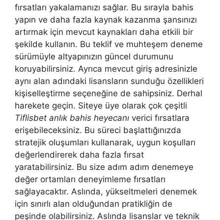
fırsatları yakalamanızı sağlar. Bu sırayla bahis
yapın ve daha fazla kaynak kazanma şansınızı
artırmak için mevcut kaynakları daha etkili bir
şekilde kullanın. Bu teklif ve muhteşem deneme
sürümüyle altyapınızın güncel durumunu
koruyabilirsiniz. Ayrıca mevcut giriş adresinizle
aynı alan adındaki lisansların sunduğu özellikleri
kişiselleştirme seçeneğine de sahipsiniz. Derhal
harekete geçin. Siteye üye olarak çok çeşitli
Tiflisbet anlık bahis heyecanı
verici fırsatlara
erişebileceksiniz. Bu süreci başlattığınızda
stratejik oluşumları kullanarak, uygun koşulları
değerlendirerek daha fazla fırsat
yaratabilirsiniz. Bu size adım adım denemeye
değer ortamları deneyimleme fırsatları
sağlayacaktır. Aslında, yükseltmeleri denemek
için sınırlı alan olduğundan pratikliğin de
peşinde olabilirsiniz. Aslında lisanslar ve teknik