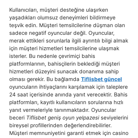
Kullanıcıları, müşteri desteğine ulaşırken
yaşadıkları olumsuz deneyimleri bildirmeye
teşvik edin. Müşteri temsilcilerine düşman olan
sadece negatif oyuncular değil. Oyuncular,
merak ettikleri sorunlarla ilgili ayrıntılı bilgi almak
için müşteri hizmetleri temsilcilerine ulaşmak
isterler. Bu nedenle çevrimiçi bahis
platformlarının, bahisçilerin beklediği müşteri
hizmetleri düzeyini sunacak donanıma sahip
olması gerekir. Bu bağlamda
Tiflisbet güncel
oyuncuların ihtiyaçlarını karşılamak için taleplere
24 saat içerisinde anında yanıt verecektir. Bahis
platformları, kayıtlı kullanıcıların sorularına hızlı
yanıt vermeleriyle tanınmaktadır. Oyuncular
beceri
Tiflisbet geniş oyun yelpazesi
seviyelerini
bireysel profillerinden değerlendirebilirler.
Müşteri memnuniyetini garanti etmek için casino