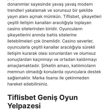
donanımlar sayesinde yavaş yavaş modern
trendleri yakalamak ve sorunsuz bir şekilde
yayın alanı açmak mümkün. Tiflisbet, şikayetleri
çeşitli iletişim kanalları aracılığıyla toplayan
casino sitelerinden biridir. Oyuncuların
şikayetlerini anında bahis sitelerine
iletebilmeleri çok önemlidir. Casino severler,
oyuncularla çeşitli kanallar aracılığıyla sürekli
iletişim kurarak olası sorunlardan ve olumsuz
sonuçlardan kaçınmayı ve ortadan kaldırmayı
amaçlamaktadır. Şirketin amacı, katılımcıların
memnun olmadığı konularda oyunculara destek
sağlamaktır. Marka lisansı ile çekinmeden
hareket edebilirsiniz.
Tiflisbet Geniş Oyun
Yelpazesi