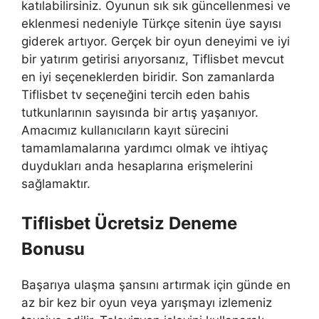
katılabilirsiniz. Oyunun sık sık güncellenmesi ve
eklenmesi nedeniyle Türkçe sitenin üye sayısı
giderek artıyor. Gerçek bir oyun deneyimi ve iyi
bir yatırım getirisi arıyorsanız, Tiflisbet mevcut
en iyi seçeneklerden biridir. Son zamanlarda
Tiflisbet tv seçeneğini tercih eden bahis
tutkunlarının sayısında bir artış yaşanıyor.
Amacımız kullanıcıların kayıt sürecini
tamamlamalarına yardımcı olmak ve ihtiyaç
duydukları anda hesaplarına erişmelerini
sağlamaktır.
Tiflisbet Ücretsiz Deneme
Bonusu
Başarıya ulaşma şansını artırmak için günde en
az bir kez bir oyun veya yarışmayı izlemeniz