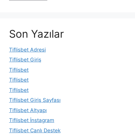
Son Yazılar
Tiflisbet Adresi
Tiflisbet Giriş
Tiflisbet
Tiflisbet
Tiflisbet
Tiflisbet Giriş Sayfası
Tiflisbet Altyapı
Tiflisbet İnstagram
Tiflisbet Canlı Destek