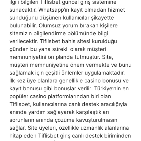
ilgili bilgileri Tiflisbet güncel giriş sistemine
sunacaktır. Whatsapp’ın kayıt olmadan hizmet
sunduğunu düşünen kullanıcılar şikayette
bulunabilir. Olumsuz yorum bırakan kişilere
sitemizin bilgilendirme bölümünde bilgi
verilecektir. Tiflisbet bahis sitesi kurulduğu
günden bu yana sürekli olarak müşteri
memnuniyetini ön planda tutmuştur. Site,
müşteri memnuniyetine önem vermekte ve bunu
sağlamak için çeşitli önlemler uygulamaktadır.
İlk kez üye olanlara genellikle casino bonusu ve
kayıt bonusu gibi bonuslar verilir. Türkiye’nin en
popüler casino platformlarından biri olan
Tiflisbet, kullanıcılarına canlı destek aracılığıyla
anında yardım sağlayarak karşılaştıkları
sorunların anında çözüme kavuşturulmasını
sağlar. Site üyeleri, özellikle uzmanlık alanlarına
hitap eden Tiflisbet giriş canlı destek biriminden