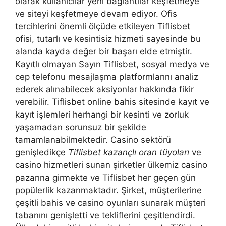
olarak kullanıcılar yeni bağlantılar keşfetmeye
ve siteyi keşfetmeye devam ediyor. Ofis
tercihlerini önemli ölçüde etkileyen Tiflisbet
ofisi, tutarlı ve kesintisiz hizmeti sayesinde bu
alanda kayda değer bir başarı elde etmiştir.
Kayıtlı olmayan Sayın Tiflisbet, sosyal medya ve
cep telefonu mesajlaşma platformlarını analiz
ederek alınabilecek aksiyonlar hakkında fikir
verebilir. Tiflisbet online bahis sitesinde kayıt ve
kayıt işlemleri herhangi bir kesinti ve zorluk
yaşamadan sorunsuz bir şekilde
tamamlanabilmektedir. Casino sektörü
genişledikçe
Tiflisbet kazançlı oran tüyoları
ve
casino hizmetleri sunan şirketler ülkemiz casino
pazarına girmekte ve Tiflisbet her geçen gün
popülerlik kazanmaktadır. Şirket, müşterilerine
çeşitli bahis ve casino oyunları sunarak müşteri
tabanını genişletti ve tekliflerini çeşitlendirdi.