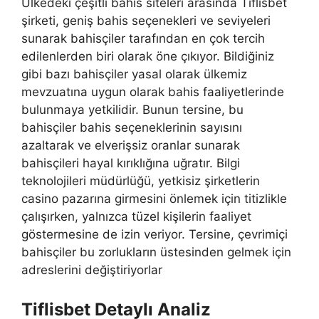
Ülkedeki çeşitli bahis siteleri arasında Tiflisbet
şirketi, geniş bahis seçenekleri ve seviyeleri
sunarak bahisçiler tarafından en çok tercih
edilenlerden biri olarak öne çıkıyor. Bildiğiniz
gibi bazı bahisçiler yasal olarak ülkemiz
mevzuatına uygun olarak bahis faaliyetlerinde
bulunmaya yetkilidir. Bunun tersine, bu
bahisçiler bahis seçeneklerinin sayısını
azaltarak ve elverişsiz oranlar sunarak
bahisçileri hayal kırıklığına uğratır. Bilgi
teknolojileri müdürlüğü, yetkisiz şirketlerin
casino pazarına girmesini önlemek için titizlikle
çalışırken, yalnızca tüzel kişilerin faaliyet
göstermesine de izin veriyor. Tersine, çevrimiçi
bahisçiler bu zorlukların üstesinden gelmek için
adreslerini değiştiriyorlar
Tiflisbet Detaylı Analiz