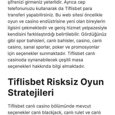
şifrenizi girmeniz yeterlidir. Ayrıca cep
telefonunuzu kullanarak da Tiflisbet para
transferi yapabilirsiniz. Bu web sitesi öncelikle
oyun ve casino endüstrisine yeni olan bireylerin
ilgisini çekmektedir ve geniş hizmet yelpazesiyle
kendisini farklılaştırdığı belirtilebilir. Gördüğünüz
gibi spor bahisleri, canlı bahisler, casino, canlı
casino, sanal sporlar, poker ve promosyonlar
için seçenekler sunmaktadır. Tiflisbet canlı
casinoda oynanabilecek çeşitli masa
seçenekleri hakkında bilgi almaktadır.
Tiflisbet Risksiz Oyun
Stratejileri
Tiflisbet canlı casino bölümünde mevcut
seçenekler canlı blackjack, canlı rulet ve canlı