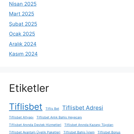
Nisan 2025
Mart 2025
Şubat 2025
Ocak 2025
Aralık 2024
Kasım 2024
Etiketler
Tiflisbet
Tiflisbet Adresi
Tiflis Bet
Tiflisbet Altyapı
Tiflisbet Anlık Bahis Heyecanı
Tiflisbet Anında Destek Hizmetleri
Tiflisbet Anında Kazanç Tüyoları
Tiflisbet Avantajlı Üyelik Paketleri
Tiflisbet Bahis İşlem
Tiflisbet Bonus