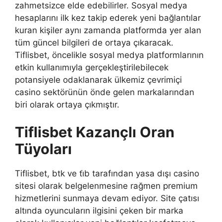
zahmetsizce elde edebilirler. Sosyal medya
hesaplarını ilk kez takip ederek yeni bağlantılar
kuran kişiler aynı zamanda platformda yer alan
tüm güncel bilgileri de ortaya çıkaracak.
Tiflisbet, öncelikle sosyal medya platformlarının
etkin kullanımıyla gerçekleştirilebilecek
potansiyele odaklanarak ülkemiz çevrimiçi
casino sektörünün önde gelen markalarından
biri olarak ortaya çıkmıştır.
Tiflisbet Kazançlı Oran
Tüyoları
Tiflisbet, btk ve ti̇b tarafından yasa dışı casino
sitesi olarak belgelenmesine rağmen premium
hizmetlerini sunmaya devam ediyor. Site çatısı
altında oyuncuların ilgisini çeken bir marka