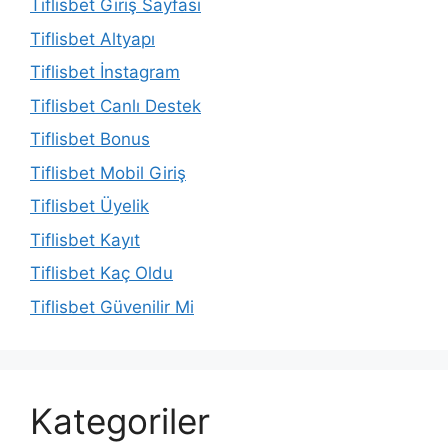
Tiflisbet Giriş Sayfası
Tiflisbet Altyapı
Tiflisbet İnstagram
Tiflisbet Canlı Destek
Tiflisbet Bonus
Tiflisbet Mobil Giriş
Tiflisbet Üyelik
Tiflisbet Kayıt
Tiflisbet Kaç Oldu
Tiflisbet Güvenilir Mi
Kategoriler