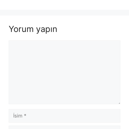
Yorum yapın
Yorum
İsim
E-