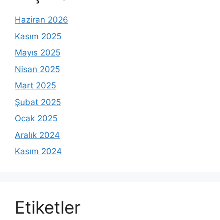
Haziran 2026
Kasım 2025
Mayıs 2025
Nisan 2025
Mart 2025
Şubat 2025
Ocak 2025
Aralık 2024
Kasım 2024
Etiketler