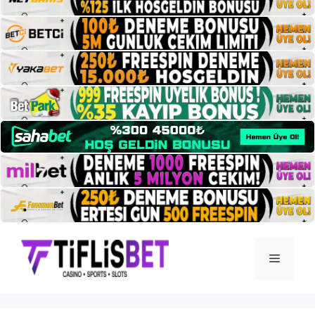
İçeriğe
atla
Menü