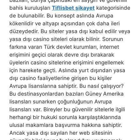
bazıları, dünya çapındaki en saygın ve güvenilir
bahis kuruluşları
Tiflisbet şikayet
kategorisinde
de bulunabilir. Bu konsept aslında Avrupa
kökenlidir ve altyapı açısından çok daha ileri
düzeydedir. Bu siteler yasa dışı kabul edilir veya
yasa dışı casino siteleri olarak bilinir. Sorunun
farkına varan Türk devlet kurumları, internet
erişimini geçici olarak devre dışı bırakarak
üyelerin casino sitelerine erişimini engellemek
için harekete geçti. Aslında yurt dışından yasa
dışı casino faaliyetlerine girişen bu kişiler
Avrupa lisanslarına sahiptir. Bu nasıl çalışıyor?
Bu destinasyonlardan bazıları Güney Amerika
lisansları sunarken çoğunluğunun Avrupa
lisansları var. Bireyler bu güvenilir sitelerle ilgili
herhangi bir hukuki sorunla karşılaştıklarında
ulusal makamlara başvurma hakkına sahiptir.
Ancak yasa dışı sayılan her web sitesinin