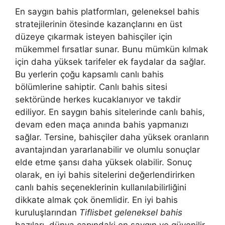
En saygın bahis platformları, geleneksel bahis
stratejilerinin ötesinde kazançlarını en üst
düzeye çıkarmak isteyen bahisçiler için
mükemmel fırsatlar sunar. Bunu mümkün kılmak
için daha yüksek tarifeler ek faydalar da sağlar.
Bu yerlerin çoğu kapsamlı canlı bahis
bölümlerine sahiptir. Canlı bahis sitesi
sektöründe herkes kucaklanıyor ve takdir
ediliyor. En saygın bahis sitelerinde canlı bahis,
devam eden maça anında bahis yapmanızı
sağlar. Tersine, bahisçiler daha yüksek oranların
avantajından yararlanabilir ve olumlu sonuçlar
elde etme şansı daha yüksek olabilir. Sonuç
olarak, en iyi bahis sitelerini değerlendirirken
canlı bahis seçeneklerinin kullanılabilirliğini
dikkate almak çok önemlidir. En iyi bahis
kuruluşlarından
Tiflisbet geleneksel bahis