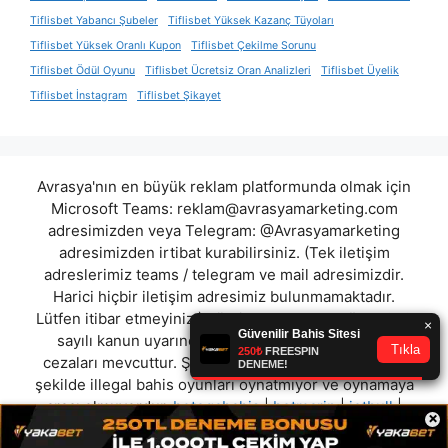
Tiflisbet Yabancı Şubeler
Tiflisbet Yüksek Kazanç Tüyoları
Tiflisbet Yüksek Oranlı Kupon
Tiflisbet Çekilme Sorunu
Tiflisbet Ödül Oyunu
Tiflisbet Ücretsiz Oran Analizleri
Tiflisbet Üyelik
Tiflisbet İnstagram
Tiflisbet Şikayet
Avrasya'nın en büyük reklam platformunda olmak için
Microsoft Teams:
reklam@avrasyamarketing.com
adresimizden veya Telegram: @Avrasyamarketing
adresimizden irtibat kurabilirsiniz. (Tek iletişim
adreslerimiz teams / telegram ve mail adresimizdir.
Harici hiçbir iletişim adresimiz bulunmamaktadır.
Lütfen itibar etmeyiniz.) Türkiye yasalarına göre 7258
sayılı kanun uyarınca yasa dışı bahis oynamanın
cezaları mevcuttur. Şu an bulunduğunuz site hiç bir
şekilde illegal bahis oyunları oynatmıyor ve oynamaya
aracı olmuyordur.
botegabahis
|
betmarin
|
jetbull
|
×
slotio
|
waowin
|
devrebet
|
arzbahis
|
sakibet