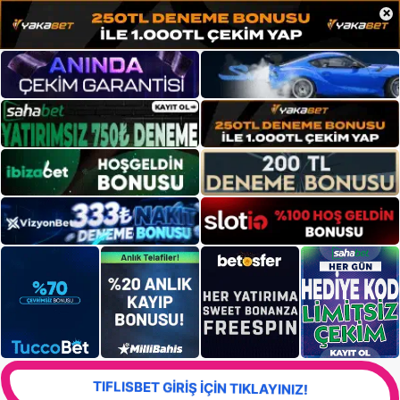
×
TIFLISBET GİRİŞ İÇİN TIKLAYINIZ!