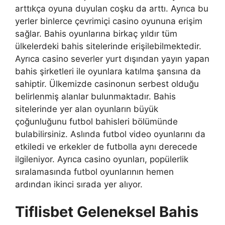
arttıkça oyuna duyulan coşku da arttı. Ayrıca bu
yerler binlerce çevrimiçi casino oyununa erişim
sağlar. Bahis oyunlarına birkaç yıldır tüm
ülkelerdeki bahis sitelerinde erişilebilmektedir.
Ayrıca casino severler yurt dışından yayın yapan
bahis şirketleri ile oyunlara katılma şansına da
sahiptir. Ülkemizde casinonun serbest olduğu
belirlenmiş alanlar bulunmaktadır. Bahis
sitelerinde yer alan oyunların büyük
çoğunluğunu futbol bahisleri bölümünde
bulabilirsiniz. Aslında futbol video oyunlarını da
etkiledi ve erkekler de futbolla aynı derecede
ilgileniyor. Ayrıca casino oyunları, popülerlik
sıralamasında futbol oyunlarının hemen
ardından ikinci sırada yer alıyor.
Tiflisbet Geleneksel Bahis